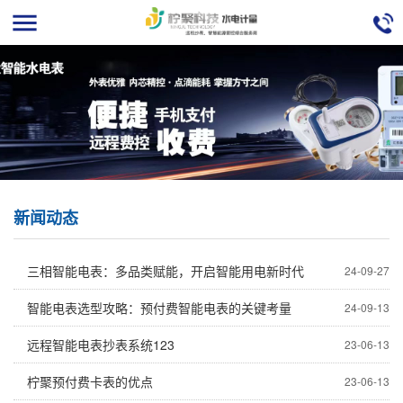
menu
新闻动态
三相智能电表：多品类赋能，开启智能用电新时代
24-09-27
智能电表选型攻略：预付费智能电表的关键考量
24-09-13
远程智能电表抄表系统123
23-06-13
柠聚预付费卡表的优点
23-06-13